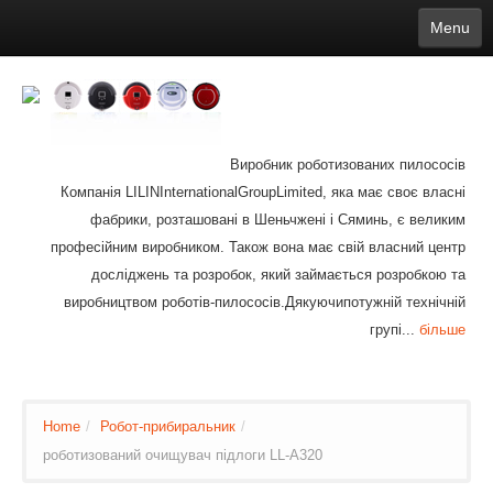
Menu
English
繁體中文
Español
русский
Қазақша
Français
Deutsch
Português
日本語
한국어
Nederlands
belgischen
čeština
عربي
Ελληνικά
עברית
Latvijas
Slovenija
Magyar
Lietuva
Dansk
Polski
Svenska
Italiano
ไทย
Виробник роботизованих пилососів
Suomi
Hrvatski
Română
Mongolian
bāṅlā
Norsk
Türkçe
Компанія LILINInternationalGroupLimited, яка має своє власні
Ўзбек тили
india
Tiếng Việt
íslenska
фабрики, розташовані в Шеньчжені і Сяминь, є великим
Estonia
Bulgarian
Ukrainian
Slovenčina
професійним виробником. Також вона має свій власний центр
досліджень та розробок, який займається розробкою та
виробництвом роботів-пилососів.Дякуючипотужній технічній
групі...
більше
Home
/
Робот-прибиральник
/
роботизований очищувач підлоги LL-A320