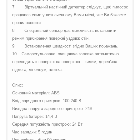
7.
Віртуальний настінний детектор слідкує, щоб пилосос
працював саме у визначенному Вами місці, яке Ви бажаєте
пропилососити.
8.
Спеціальний сенсор дає можливість встановити
режим прибирання поверхні уздовж стін.
9.
Встановлення швидкості згідно Ваших побажань.
10.
Саморегульована
очищаюча головка автоматично
переходить з поверхні на поверхню – килим, дерев'яна
підлога, лінолеум, плитка.
О
пис:
Основний матеріал: ABS
Вхід зарядного пристрою: 100-240 В
Вихідна напруга зарядного пристрою: 24В
Напруга батареї: 14,4 В
Середня потужність пристрою: 24 Вт
Час зарядки: 5 годин
Час роботи – біля 90 хвилин