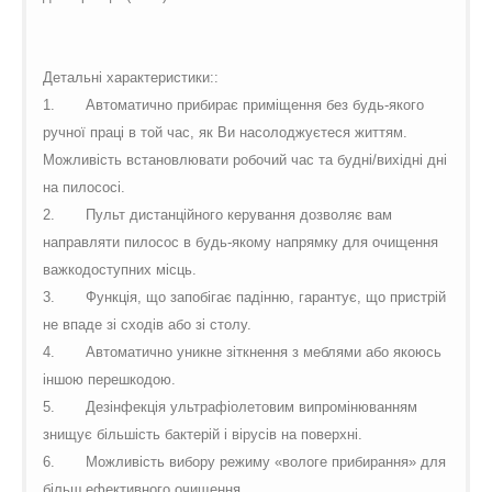
Детальні характеристики::
1.
Автоматично прибирає приміщення без будь-якого
ручної праці в той час, як Ви насолоджуєтеся життям.
Можливість встановлювати робочий час та будні/вихідні дні
на пилососі.
2.
Пульт дистанційного керування дозволяє вам
направляти пилосос в будь-якому напрямку для очищення
важкодоступних місць.
3.
Функція, що запобігає падінню, гарантує, що пристрій
не впаде зі сходів або зі столу.
4.
Автоматично уникне зіткнення з меблями або якоюсь
іншою перешкодою.
5.
Дезінфекція ультрафіолетовим випромінюванням
знищує більшість бактерій і вірусів на поверхні.
6.
Можливість вибору режиму «вологе прибирання» для
більш ефективного очищення.