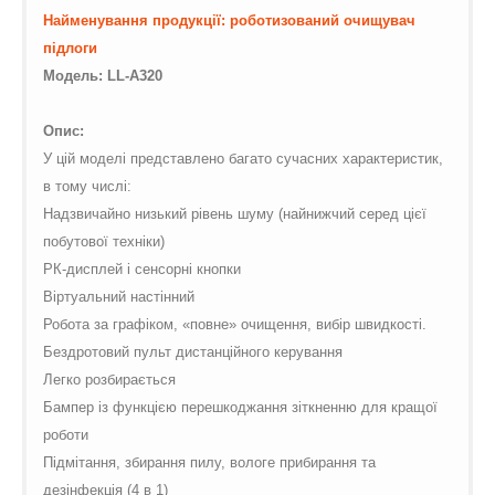
$vii_demo_video_text in
Warning
: Undefined variable
Найменування продукції: роботизований очищувач
/web/m.liectroux-
$vii_buy_now_text in
підлоги
global.com/includes/templates/theme100/templates/tpl_product_in
/web/m.liectroux-
Модель: LL-A32
0
on line
35
global.com/includes/templates/theme100/templates/tpl_product_in
on line
42
Опис:
У цій моделі представлено багато сучасних характеристик,
в тому числі:
Надзвичайно низький рівень шуму (найнижчий серед цієї
побутової техніки)
РК-дисплей і сенсорні кнопки
Віртуальний настінний
Робота за графіком, «повне» очищення, вибір швидкості.
Бездротовий пульт дистанційного керування
Легко розбирається
Бампер із функцією перешкоджання зіткненню для кращої
роботи
Підмітання, збирання пилу, вологе прибирання та
дезінфекція (4 в 1)