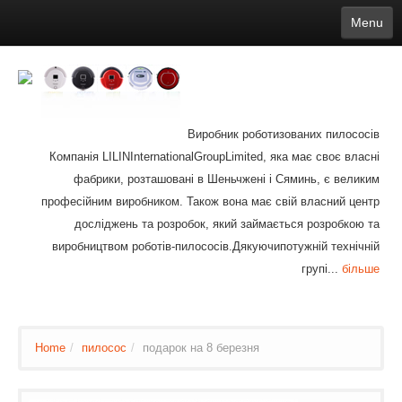
Menu
English
繁體中文
Español
русский
Қазақша
Français
Deutsch
Português
日本語
한국어
Nederlands
belgischen
čeština
عربي
Ελληνικά
עברית
Latvijas
Slovenija
Magyar
Lietuva
Dansk
Polski
Svenska
Italiano
ไทย
Виробник роботизованих пилососів
Suomi
Hrvatski
Română
Mongolian
bāṅlā
Norsk
Türkçe
Компанія LILINInternationalGroupLimited, яка має своє власні
Ўзбек тили
india
Tiếng Việt
íslenska
Estonia
Bulgarian
фабрики, розташовані в Шеньчжені і Сяминь, є великим
Ukrainian
Slovenčina
професійним виробником. Також вона має свій власний центр
досліджень та розробок, який займається розробкою та
виробництвом роботів-пилососів.Дякуючипотужній технічній
групі...
більше
Home
/
пилосос
/
подарок на 8 березня