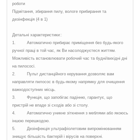
роботи
Підмітання, збирання пилу, вологе прибирання та
дезінфекція (4 в 1)
Детальні характеристики::
1.
Автоматично прибирає приміщення без будь-якого
ручної праці в той час, як Ви насолоджуєтеся життям.
Можливість встановлювати робочий час та будні/вихідні дні
на пилососі.
2.
Пульт дистанційного керування дозволяє вам
направляти пилосос в будь-якому напрямку для очищення
важкодоступних місць.
3.
Функція, що запобігає падінню, гарантує, що
пристрій не впаде зі сходів або зі столу.
4.
Автоматично уникне зіткнення з меблями або якоюсь
іншою перешкодою.
5.
Дезінфекція ультрафіолетовим випромінюванням
знищує більшість бактерій і вірусів на поверхні.