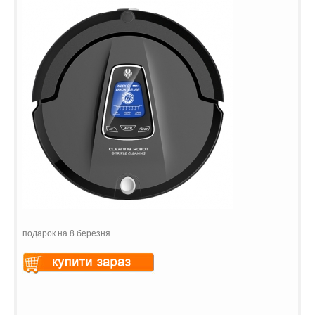
подарок на 8 березня
Warning
: Undefined variable
$vii_buy_now_text in