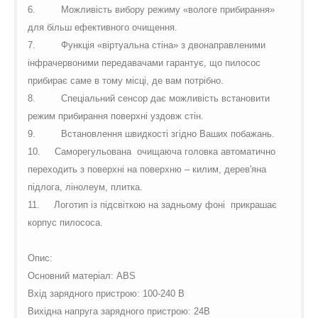
6.
Можливість вибору режиму «вологе прибирання»
для більш ефективного очищення.
7.
Функція «віртуальна стіна» з двонаправленими
інфрачервоними передавачами гарантує, що пилосос
прибирає саме в тому місці, де вам потрібно.
8.
Спеціальний сенсор дає можливість встановити
режим прибирання поверхні уздовж стін.
9.
Встановлення швидкості згідно Ваших побажань.
10.
Саморегульована
очищаюча головка автоматично
переходить з поверхні на поверхню – килим, дерев'яна
підлога, лінолеум, плитка.
11.
Логотип із підсвіткою на задньому фоні
прикрашає
корпус пилососа.
Опис:
Основний матеріал: ABS
Вхід зарядного пристрою: 100-240 В
Вихідна напруга зарядного пристрою: 24В