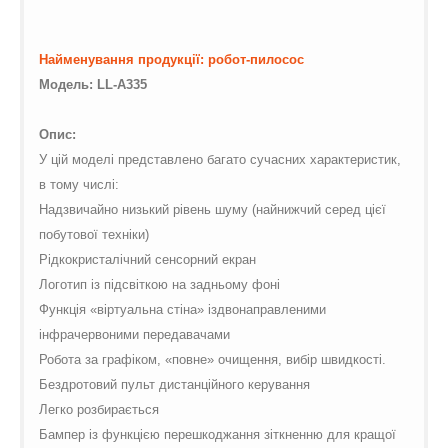
/web/m.liectroux-
global.com/includes/templates/theme100/templates/tpl_product_in
on line
42
Найменування продукції: робот-пилосос
Модель: LL-A335
Опис:
У цій моделі представлено багато сучасних характеристик,
в тому числі:
Надзвичайно низький рівень шуму (найнижчий серед цієї
побутової техніки)
Рідкокристалічний сенсорний екран
Логотип із підсвіткою на задньому фоні
Функція «віртуальна стіна» іздвонаправленими
інфрачервоними передавачами
Робота за графіком, «повне» очищення, вибір швидкості.
Бездротовий пульт дистанційного керування
Легко розбирається
Бампер із функцією перешкоджання зіткненню для кращої